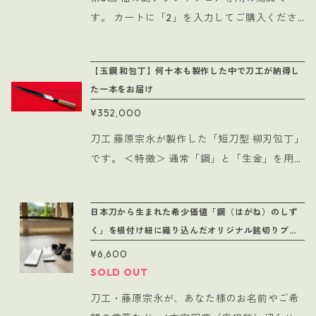
す。 カートに「2」を入力してご購入くださ
い。
【玉鋼 和包丁】何十本も製作した中で刀工が納得し
た一本をお届け
¥352,000
刀工 藤原宗永が製作した「短刀型 柳刃包丁」
です。 ＜特徴＞ 通常「鋼」と「生金」を用い
て制作する包丁を、日本刀の原材料である良
質な玉鋼（たまはがね）のみを使用し、日本
日本刀から生まれた希少価値「鋼（はがね）のしず
古来からの伝統技術である日本刀製法によっ
く」を根付け紐に織り込んだオリジナル銘切りプレ
て造られた実用品です。 日本刀研磨の工程も
ート（受注生産のみ）
¥6,600
行なっているため、見た目も美しい、まるで
SOLD OUT
短刀のような包丁となっています。 ＜お取り
扱いについて＞ ・水気がついた際はすぐにふ
刀工・藤原宗永が、あなた様のお名前やご希