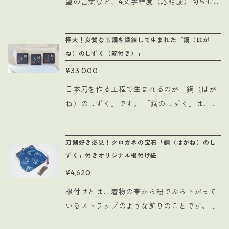
きとってください ・包丁の用途以上の無理な
望の言葉など、4文字程度（応相談）切らせ
力をかけると破損のおそれがあります ・果物
ていただくサービスが含まれた完全受注生産
など酸の強いものなどは変色することがあり
の作品がこちらの「オリジナル銘切りプレー
極大！良質な玉鋼を鍛錬して生まれた「鋼（はが
ます ＜納品までの目安＞ 「最高の一本をお手
ト」です。 取り外し可能な手作りの根付け紐
ね）のしずく（箱付き）」
元にお届けしたい」という思いから、実際に
には、日本刀を造る際に生まれる「鋼（はが
¥33,000
掲載している画像のように刀工藤原が納得い
ね）のしずく」を組み込んだものを使用して
くまで数十本の包丁が作られております。 そ
おりますので、ぜひその風合いも一緒に楽し
日本刀を作る工程で生まれるのが「鋼（はが
のため、納品までには2ヶ月程度かかります
んでいただければ幸いです。 刀好きな方への
ね）のしずく」です。 「鋼のしずく」は、刀
こと、あらかじめご理解賜りますよう何卒よ
プレゼントや、レアなものがお好きな方への
鍛冶が玉鋼（たまはがね）を折り返し、32,7
ろしくお願いいたします。 ＜備考＞ ※刀身に
ギフトなどにいかがでしょうか。 ネームプレ
68層まで鍛え続ける中で、偶然生み出される
刀剣好き必見！クロガネの宝石「鋼（はがね）のし
はご希望の銘を二文字まで入れることが可能
ートとしてのご利用はもちろん、願い事や座
類い稀なものです。 通常であれば日本刀の製
ずく」付きオリジナル根付け紐
です ※実用としてご利用いただけますが、包
右の銘を刻むなどして、お守りのようにして
作過程では細かい鉄くずとなってしまうもの
丁の表面が傷つき、刃の光沢はだんだん鈍
¥4,620
お持ちになることもお勧めしております。 ━
が、刀工 藤原宗永が造り出す日本刀の材料
く、薄暗く曇りやすくなります ＊ご質問など
━━━━━━━━━━━━━━━━━━━━
は、希少で良質な玉鋼を使用しており、高純
根付けとは、着物の帯から紐でぶら下がって
ご不明な点がございましたら、宗永鍛刀場事
━━ 「鋼（はがね）のしずく」とは・・ ━━
度の鐡の塊となって滴り落ち、それを「鋼の
いるストラップのような飾りのことです。 観
務局までお問い合わせください。
━━━━━━━━━━━━━━━━━━━━
しずく」と呼んでいます。 「鋼のしずく」は
光地のお土産屋さんで売っているご当地キー